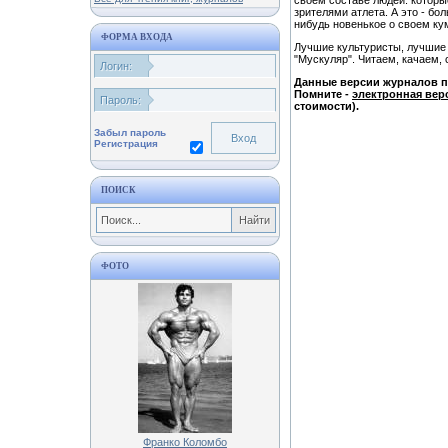
зрителями атлета. А это - бо
нибудь новенькое о своем кум
ФОРМА ВХОДА
Лучшие культуристы, лучшие 
"Мускуляр". Читаем, качаем,
Логин:
Данные версии журналов п
Помните -
электронная вер
Пароль:
стоимости).
Забыл пароль
Регистрация
ПОИСК
ФОТО
Франко Коломбо