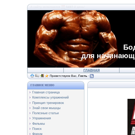
А сайту, исполнился
5497
-й день!
Бо
для начинающ
ГЛАВНАЯ
Приветствуем Вас,
Гость
·
ГЛАВНОЕ МЕНЮ
Главная страница
Комплексы упражнений
Принцип тренировок
Знай свои мышцы
Полезные статьи
Упражнения
Фильмы
Поиск
Форум