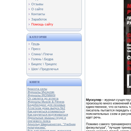
Отзывы
О сайте
Контакты
Заработок
Помощь сайту
КАТЕГОРИИ
Грудь
Пресс
Спина \ Плечи
Голень \ Бедра
Бицепс \ Трицепс
Шея \ Предплечья
КНИГИ
Красота силы
Журналы Мускуляр
Журналы IRONMAN
От скелета до атлета
Мускуляр -
журнал существу
Журналы Muscle & Fitness
произошло много изменений в 
Бодибилдинг для ленивых
единственное, что осталось 
Атлетизм дома выпуск №2
писатель пытается передать 
Как научиться отжиматься
пояснительных схем и рисунко
Как научиться подтягиваться
идет речь.
Идеальные мышцы груди и
плечевого пояса
Помимо самого тренажерного 
Арнольд Шварценеггер. "Учебник
физкультура", "лучшие тренер
культуризма"
Все для чтения книг, журналов
своем составе людей. которы