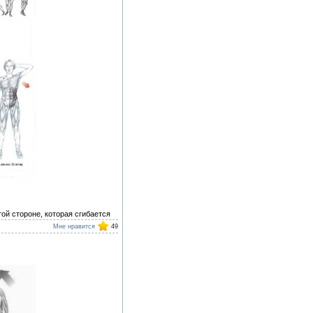
ой стороне, которая сгибается
Мне нравится
49