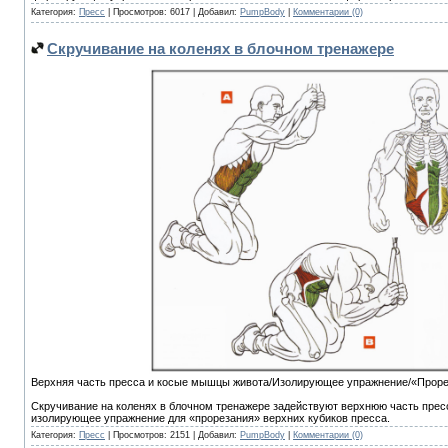
Категория:
Пресс
| Просмотров: 6017 | Добавил:
PumpBody
|
Комментарии (0)
Скручивание на коленях в блочном тренажере
Верхняя часть пресса и косые мышцы живота/Изолирующее упражнение/«Прорез
Скручивание на коленях в блочном тренажере задействуют верхнюю часть прес
изолирующее упражнение для «прорезания» верхних кубиков пресса.
Категория:
Пресс
| Просмотров: 2151 | Добавил:
PumpBody
|
Комментарии (0)