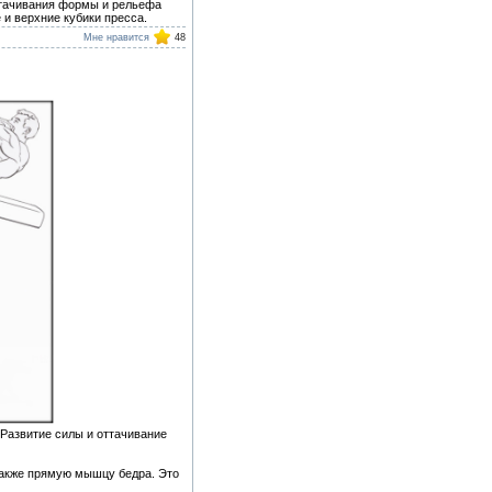
ттачивания формы и рельефа
 и верхние кубики пресса.
Мне нравится
48
Развитие силы и оттачивание
также прямую мышцу бедра. Это