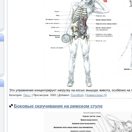
Это упражнение концентрирует нагрузку на косых мышцах живота, особенно на т
Категория:
Пресс
| Просмотров: 3282 | Добавил:
PumpBody
|
Комментарии (0)
Боковые скручивания на римском стуле