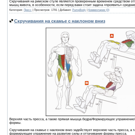
Скручивания на римском стуле являются проверенным временем средством о
мышц живота, в особенности, если перед вами стоит задача «проявить» средние
Категория:
Пресс
| Просмотров: 1791 | Добавил:
PumpBody
|
Комментарии (0)
Скручивания на скамье с наклоном вниз
Верхняя часть пресса, а также прямая мышца бедра/Формирующее упражнение/
формы.
Скручивания на скамье с наклоном вниз задействует верхнюю часть пресса, а 
формирующее упражнение на развитие силы и оттачивание формы пресса.