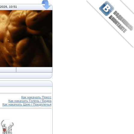
.2026, 10:51
Как накачать Пресс
Как накачать Голень / Бедра
Как накачать Шею / Предплечья