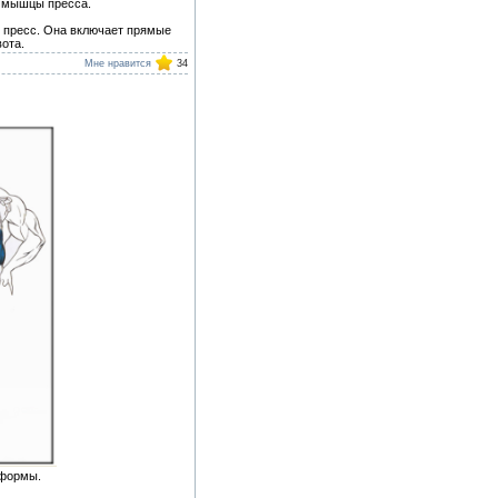
е мышцы пресса.
 пресс. Она включает прямые
ота.
Мне нравится
34
 формы.