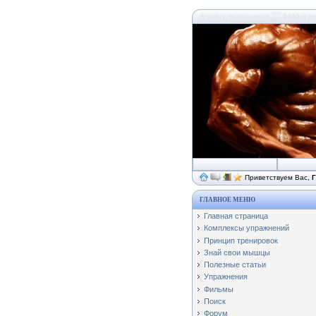
А сайту, исполнился
5495
-й д
Приветствуем Вас,
Г
ГЛАВНОЕ МЕНЮ
Главная страница
Комплексы упражнений
Принцип тренировок
Знай свои мышцы
Полезные статьи
Упражнения
Фильмы
Поиск
Форум