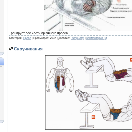
Тренирует все части брюшного пресса
Категория:
Пресс
| Просмотров: 2037 | Добавил:
PumpBody
|
Комментарии (0)
Скручивания