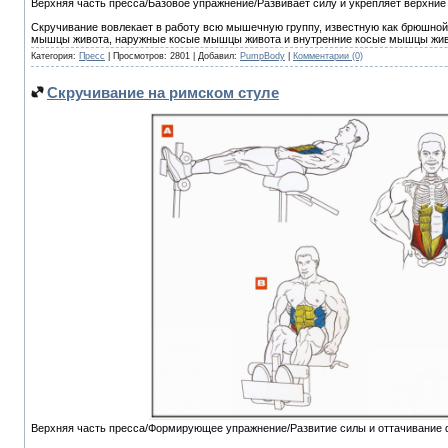
Верхняя часть пресса/Базовое упражнение/Развивает силу и укрепляет верхни
Скручивание вовлекает в работу всю мышечную группу, известную как брюшной
мышцы живота, наружные косые мышцы живота и внутренние косые мышцы жив
Категория:
Пресс
| Просмотров: 2801 | Добавил:
PumpBody
|
Комментарии (0)
Скручивание на римском стуле
Верхняя часть пресса/Формирующее упражнение/Развитие силы и оттачивание