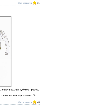
Мне нравится
31
ание» верхних кубиков пресса.
са и косые мышцы живота. Это
Мне нравится
43