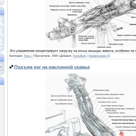
Это упражнение концентрирует нагрузку на косых мышцах живота, особенно на т
Категория:
Пресс
| Просмотров: 2549 | Добавил:
PumpBody
|
Комментарии (0)
Подъем ног на наклонной скамье