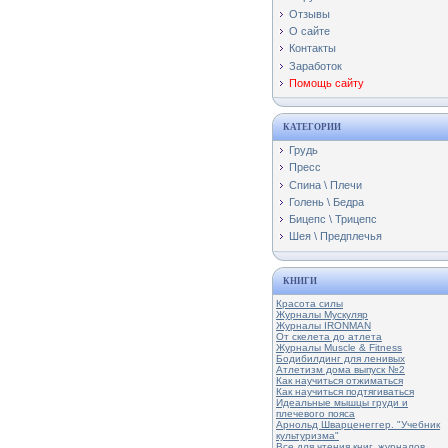
Отзывы
О сайте
Контакты
Заработок
Помощь сайту
КАТЕГОРИИ
Грудь
Пресс
Спина \ Плечи
Голень \ Бедра
Бицепс \ Трицепс
Шея \ Предплечья
КНИГИ
Красота силы
Журналы Мускуляр
Журналы IRONMAN
От скелета до атлета
Журналы Muscle & Fitness
Бодибилдинг для ленивых
Атлетизм дома выпуск №2
Как научиться отжиматься
Как научиться подтягиваться
Идеальные мышцы груди и
плечевого пояса
Арнольд Шварценеггер. "Учебник
культуризма"
Все для чтения книг, журналов