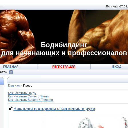
ень!
Пятница, 07.08
Бодибилдинг
для начинающих и профессионалов
ГЛАВНАЯ
РЕГИСТРАЦИЯ
ВХОД
ость
·
Главная
»
Пресс
Как накачать Грудь
Как накачать Спину \ Плечи
Как накачать Бицепс \ Трицепс
Наклоны в стороны с гантелью в руке