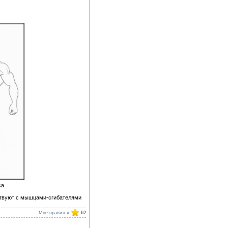
а.
твуют с мышцами-сгибателями
Мне нравится
62